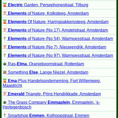
Electric
Garden, Persephonestraat, Tilburg
Elements
of Nature, Kolksteeg, Amsterdam
Elements
Of Nature, Haringpakkerssteeg, Amsterdam
Elements
of Nature (No 17), Amstelstraat, Amsterdam
Elements
of Nature (No 54), Warmoesstraat, Amsterdam
Elements
of Nature (No 7), Nieuwendijk, Amsterdam
Elements
of Nature (No 97), Warmoesstraat, Amsterdam
Ras-
Elma
, Oranjeboomstraat, Rotterdam
Something
Else
, Lange Niezel, Amsterdam
Ema
-Plus Handelsonderneming, Fort Willemweg,
Maastricht
Emerald
Triangle, Prins Hendrikkade, Amsterdam
The Grass Company
Emmaplein
, Emmaplein, 's-
Hertogenbosch
Smartshop
Emmen
, Kolhoopstraat, Emmen