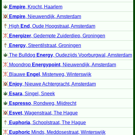
Empire
, Krocht, Haarlem
Empire
, Nieuwendijk, Amsterdam
High
End
, Oude Hoogstraat, Amsterdam
Energizer
, Gedempte Zuiderdiep, Groningen
Energy
, Steentilstraat, Groningen
The Bulldog
Energy
, Oudezijds Voorburgwal, Amsterdam
Moondrop
Energypoint
, Nieuwendijk, Amsterdam
Blauwe
Engel
, Misterweg, Winterswijk
Enjoy
, Nieuwe Achtergracht, Amsterdam
Esara
, Singel, Sneek
Espresso
, Rondweg, Mijdrecht
Esvet
, Wagenstraat, The Hague
Euphoria
, Schoolstraat, The Hague
Euphoric
Minds, Meddosestraat, Winterswijk