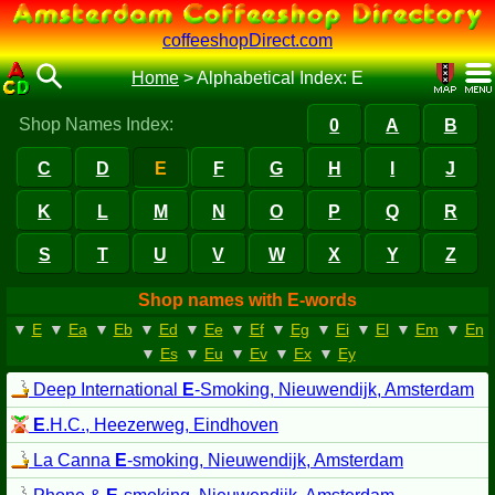
coffeeshopDirect.com
Home
>
Alphabetical Index: E
Shop Names Index:
0
A
B
C
D
E
F
G
H
I
J
K
L
M
N
O
P
Q
R
S
T
U
V
W
X
Y
Z
Shop names with E-words
▼
E
▼
Ea
▼
Eb
▼
Ed
▼
Ee
▼
Ef
▼
Eg
▼
Ei
▼
El
▼
Em
▼
En
▼
Es
▼
Eu
▼
Ev
▼
Ex
▼
Ey
Deep International
E
-Smoking, Nieuwendijk, Amsterdam
E
.H.C., Heezerweg, Eindhoven
La Canna
E
-smoking, Nieuwendijk, Amsterdam