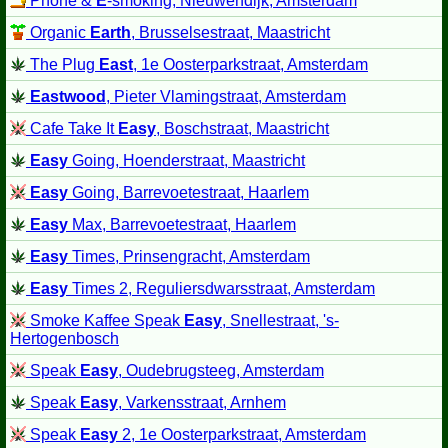
Phone &
E
-smoking, Nieuwendijk, Amsterdam
Organic
Earth
, Brusselsestraat, Maastricht
The Plug
East
, 1e Oosterparkstraat, Amsterdam
Eastwood
, Pieter Vlamingstraat, Amsterdam
Cafe Take It
Easy
, Boschstraat, Maastricht
Easy
Going, Hoenderstraat, Maastricht
Easy
Going, Barrevoetestraat, Haarlem
Easy
Max, Barrevoetestraat, Haarlem
Easy
Times, Prinsengracht, Amsterdam
Easy
Times 2, Reguliersdwarsstraat, Amsterdam
Smoke Kaffee Speak
Easy
, Snellestraat, 's-
Hertogenbosch
Speak
Easy
, Oudebrugsteeg, Amsterdam
Speak
Easy
, Varkensstraat, Arnhem
Speak
Easy
2, 1e Oosterparkstraat, Amsterdam