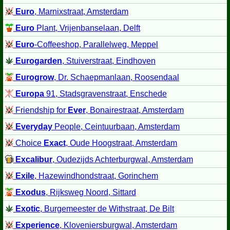
Euro
, Marnixstraat, Amsterdam
Euro
Plant, Vrijenbanselaan, Delft
Euro
-Coffeeshop, Parallelweg, Meppel
Eurogarden
, Stuiverstraat, Eindhoven
Eurogrow
, Dr. Schaepmanlaan, Roosendaal
Europa
91, Stadsgravenstraat, Enschede
Friendship for
Ever
, Bonairestraat, Amsterdam
Everyday
People, Ceintuurbaan, Amsterdam
Choice
Exact
, Oude Hoogstraat, Amsterdam
Excalibur
, Oudezijds Achterburgwal, Amsterdam
Exile
, Hazewindhondstraat, Gorinchem
Exodus
, Rijksweg Noord, Sittard
Exotic
, Burgemeester de Withstraat, De Bilt
Experience
, Kloveniersburgwal, Amsterdam